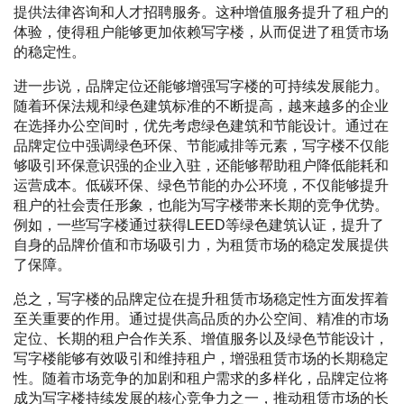
提供法律咨询和人才招聘服务。这种增值服务提升了租户的
体验，使得租户能够更加依赖写字楼，从而促进了租赁市场
的稳定性。
进一步说，品牌定位还能够增强写字楼的可持续发展能力。
随着环保法规和绿色建筑标准的不断提高，越来越多的企业
在选择办公空间时，优先考虑绿色建筑和节能设计。通过在
品牌定位中强调绿色环保、节能减排等元素，写字楼不仅能
够吸引环保意识强的企业入驻，还能够帮助租户降低能耗和
运营成本。低碳环保、绿色节能的办公环境，不仅能够提升
租户的社会责任形象，也能为写字楼带来长期的竞争优势。
例如，一些写字楼通过获得LEED等绿色建筑认证，提升了
自身的品牌价值和市场吸引力，为租赁市场的稳定发展提供
了保障。
总之，写字楼的品牌定位在提升租赁市场稳定性方面发挥着
至关重要的作用。通过提供高品质的办公空间、精准的市场
定位、长期的租户合作关系、增值服务以及绿色节能设计，
写字楼能够有效吸引和维持租户，增强租赁市场的长期稳定
性。随着市场竞争的加剧和租户需求的多样化，品牌定位将
成为写字楼持续发展的核心竞争力之一，推动租赁市场的长