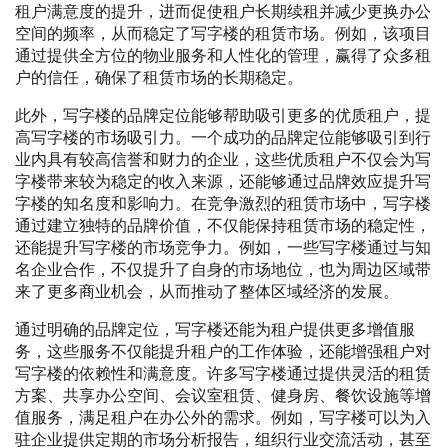
租户满意度的提升，进而促使租户长期续租并减少更换办公
空间的频率，从而稳定了写字楼的租赁市场。例如，该项目
通过提供全方位的物业服务和人性化的管理，赢得了众多租
户的信任，确保了租赁市场的长期稳定。
此外，写字楼的品牌定位能够帮助吸引更多的优质租户，提
高写字楼的市场吸引力。一个成功的品牌定位能够吸引到行
业内具有较高信誉和财力的企业，这些优质租户不仅会为写
字楼带来较为稳定的收入来源，还能够通过品牌效应提升写
字楼的知名度和影响力。在竞争激烈的租赁市场中，写字楼
通过建立独特的品牌价值，不仅能保持租赁市场的稳定性，
还能提升写字楼的市场竞争力。例如，一些写字楼通过与知
名企业合作，不仅提升了自身的市场地位，也为周边区域带
来了更多商业机会，从而推动了整体区域经济的发展。
通过明确的品牌定位，写字楼还能为租户提供更多增值服
务，这些服务不仅能提升租户的工作体验，还能增强租户对
写字楼的依赖性和满意度。许多写字楼通过提供灵活的租赁
方案、共享办公空间、会议室租赁、健身房、餐饮设施等增
值服务，满足租户在办公外的需求。例如，写字楼可以为入
驻企业提供定期的市场分析报告，组织行业交流活动，甚至