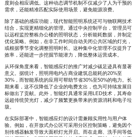
度则会相应调低。这种动态调节机制不仅减少了人为干预的
需求，还能精准匹配实际使用场景，避免能源浪费。
除了基础的感应功能，现代智能照明系统还可与物联网技术
结合，实现更精细化的管理。通过中央控制平台，管理员可
以远程监控整栋办公楼的照明状态，分析能耗数据，并制定
优化策略。例如，在非工作时间自动关闭公共区域的灯光，
或根据季节变化调整照明时长。这种集中化管理不仅提升了
效率，还能进一步挖掘节能潜力，降低整体运营成本。
从环保角度来看，智能感应灯的推广对减少碳足迹具有显著
意义。据统计，照明用电约占商业建筑总能耗的20%至
30%，而智能系统的应用可帮助节省30%至50%的电力。长
期来看，这不仅降低了企业的电费支出，也为可持续发展目
标做出了贡献。此外，智能灯具通常采用LED技术，其寿命
远超传统荧光灯，减少了频繁更换带来的资源消耗和电子垃
圾。
在实际部署中，智能感应灯的设计需兼顾实用性与用户体
验。例如，在开放式办公区可采用分区控制策略，避免因个
别传感器触发导致大面积灯光开启。而在走廊、洗手间等低