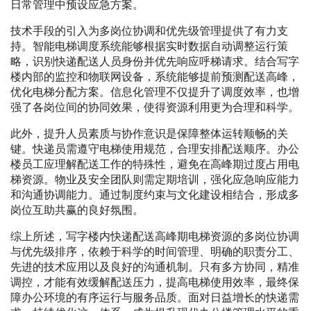
日常管理中预设应急方案。
技术手段的引入为多岗位协调和优先级管理提供了有力支
持。智能电梯调度系统能够根据实时数据自动调整运行策
略，识别快递配送人员身份并优先响应呼梯请求。结合写字
楼内部的监控和物联网设备，系统能够提前预测配送高峰，
优化电梯分配方案。信息化管理不仅提升了调度效率，也增
强了各岗位间的协同效果，使得资源利用更为合理和科学。
此外，提升人员素质与协作意识是保障整体运转顺畅的关
键。快递员需遵守电梯使用规范，合理安排配送顺序。办公
楼员工应理解配送工作的特殊性，避免在高峰期过度占用电
梯资源。物业及安全团队则需定期培训，强化应急响应能力
和沟通协调能力。通过制度约束与文化建设相结合，形成多
岗位互助共赢的良好氛围。
综上所述，写字楼内快递配送高峰期电梯资源的多岗位协调
与优先级排序，依赖于科学的时间管理、明确的职责分工、
先进的技术应用以及良好的沟通机制。只有多方协同，精准
调控，才能有效缓解配送压力，提高电梯使用效率，最终保
障办公环境的有序运行与服务品质。面对日益增长的快递需