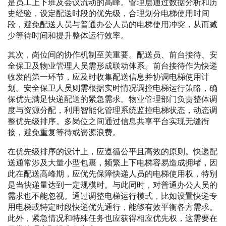
是员工上下班及会议流动的高峰。管理层通过数据分析和历
史经验，设定配送时段的优先级，合理划分电梯使用时间
段，避免配送人员与普通办公人员的电梯使用冲突，从而减
少等待时间和提升整体运行效率。
其次，岗位间的协作机制至关重要。配送员、前台接待、安
全保卫及物业管理人员需形成联动体系。前台接待作为快递
收发的第一环节，应及时收集配送信息并协调电梯使用计
划。安全保卫人员则需根据实时情况调控电梯运行策略，确
保优先满足快递配送的紧急需求。物业管理部门负责整体调
度与资源分配，利用智能化管理系统监控电梯状态，动态调
整优先级排序。多岗位之间通过信息共享平台实现无缝衔
接，避免重复等待或资源浪费。
在优先级排序的设计上，应遵循公平且高效的原则。快递配
送通常涉及大量小型包裹，频繁上下电梯容易造成拥堵，因
此在配送高峰期，应优先保障快递人员的电梯使用权，特别
是当快递量达到一定规模时。与此同时，对普通办公人员的
需求也不能忽视。通过调整电梯运行模式，比如设置快递专
用电梯或特定时段快递优先通行，能够有效平衡各方需求。
此外，紧急情况和特殊任务也应获得相应优先权，这需要在